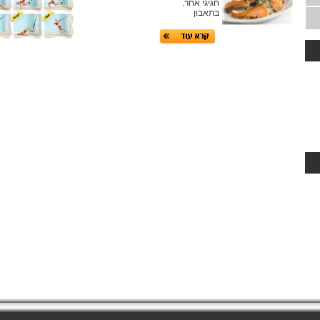
חגיגי אחר.
בתאבון
ריצה דגם CLUB רוחב מסילה 51 ס"מ