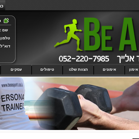
כנ
שם :
טלפון 
דוא"ל 
אימון
אימונים
הצוות שלנו
טיפולים
עסקים