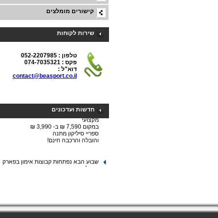
קישורים מומלצים
שירות לקוחות
טלפון : 052-2207985
פקס : 074-7035321
דוא"ל :
contact@beasport.co.il
לקראת החנוכה אנו יוצאים במבצע חסר
תקדים.
מסלול 
חדשות ועדכונים
מקצועי
במקום 7,590 ₪ ב- 3,990 ₪
ספריי סיליקון מתנה
והובלה והרכבה חינם!
שבוע הבא נפתחות קבוצות אימון בפארק
הרצליה.
לפרטים והרשמה חייגו: 052-2207985
כדורעף מתחיל ! ! !
יום חמישי הקרוב 19/5/2011 נפגשים
בספורטק בשעה 1900
חצי שעה ראשונה טכניקה וחימום ואז