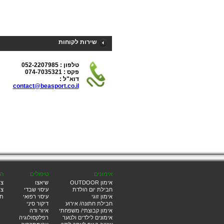
עובד על סיבולת לב ריאה ועיצוב.
קייטנת ספורט לילדים בגילאי 9-13
קייטנת ספורט עשירה בפעילויות ספורטיבי
וכיפיות
שירות לקוחות
לחופש הגדול.
לפרטים התקשרו או שלחו מייל ונחזור אליכ
מספר המקומות מוגבל!
טלפון : 052-2207985
פקס : 074-7035321
דוא"ל :
לקראת המרתון הקרב ובא... הכנו לכם מא
contact@beasport.co.il
הנותן טיפים לקראת המרוץ.
הכנסו למאמרים, קראו והפנימו ושיהיה במו
בהצלחה.
נמשכת ההרשמה לחוג הכדורעף.
נותרו מס' מקומות אחרונים...הזדרזו והרשמ
עוד היום.
לקראת הקיץ...אימונים קבוצתיים בפארק.
אימון קבוצתי המשלב עבודה אירובית
ואנאירובית בשיטת האימון המחזורי.
אימונים
טיפולים
הצ
האימון מיועד לאנשים שאוהבים להתאמן
אימון OUTDOOR
שיאצו
צו
בצוותא ועדיין רוצים לקבל יחס אישי ולראו
חבילת יום הולדת
עיסוי שבדי
צו
תוצאות מדהימות.
אימון זוגי
עיסוי רפואי
תז
להרשמה שלחו מייל ונחזור אליכם עם פרט
חבילת חתונה/ אירוע
דיקור סיני
נוספים.
אימון קבוצתי/ משפחתי
איור ודה
אימונים לילדים ולנוער
רפלקסולוגיה