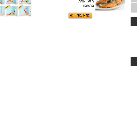
חגיגי אחר.
בתאבון
ריצה דגם CLUB רוחב מסילה 51 ס"מ
ת
יל