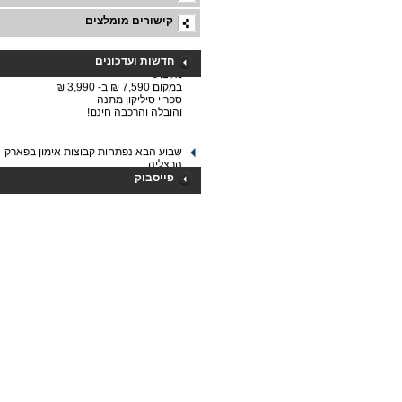
קישורים מומלצים
לקראת החנוכה אנו יוצאים במבצע חסר
תקדים.
מסלול 
חדשות ועדכונים
מקצועי
במקום 7,590 ₪ ב- 3,990 ₪
ספריי סיליקון מתנה
והובלה והרכבה חינם!
שבוע הבא נפתחות קבוצות אימון בפארק
הרצליה.
לפרטים והרשמה חייגו: 052-2207985
פייסבוק
כדורעף מתחיל ! ! !
יום חמישי הקרוב 19/5/2011 נפגשים
בספורטק בשעה 1900
חצי שעה ראשונה טכניקה וחימום ואז
משחקים בכיף...
ניתן להגיע ולהירשם שם.
מי שצריך עוד פרטים מוזמן לכתוב לנו מייל.
אימון חדש ומדהים!!!
אימון דראמס
אלייב... רק אצלנו!
הדראמס אלייב הוא שיטת אימון קצבי
של תנועות תיפוף על כדורי פיטבול.
מדובר באימון אירובי חדש, הנעשה
בתענוג חושים, שחרור ואופוריה, ובמקב