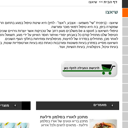
דף הבית
>>
שיאצו
שיאצו
,שיאצו - (ביפנית "שי" משמעו - אצבע, ו"אצו" - לחץ) היא שיטת טיפול במגע בתחום 
.שמקורה ביפן, בה היא טיפול רפואי מוכר ומורשה
.משלבים מגוון רחב של טכניקות אשר יוצרות גירויים שונים בגוף be a sport טיפולי השיאצו ב
.הטיפול שלנו מתחיל קודם כל באבחון יסודי ואיתור חוסר האיזון על ידי מגע, תשאול וה
.לאחר מכן, מתחילים בסדרה של לחיצות, מניפולציות ומתיחות בחלקי הגוף השונים
,השיאצו מסייע בפתרון בעיות פשוטות ומורכבות כאחת כמו בעיות אורטופדיות שונות, בע
.בעיות עיכול, גינקולוגיה, בעיות רגשיות, ועוד
מאמרים
מוצרי
מתכון לאורז בסלמון ודלעת
מתכון בריא וטעים של אורז בסלמון
ודלעת - מתאים לחגים ולכל אירוע